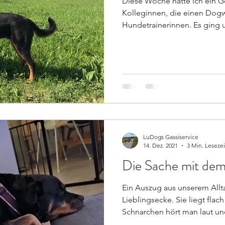
Diese Woche hatte ich ein G
Kolleginnen, die einen Dogw
Hundetrainerinnen. Es ging u
LuDogs Gassiservice
14. Dez. 2021
3 Min. Lesezei
Die Sache mit dem "
Ein Auszug aus unserem Alltag
Lieblingsecke. Sie liegt flac
Schnarchen hört man laut und