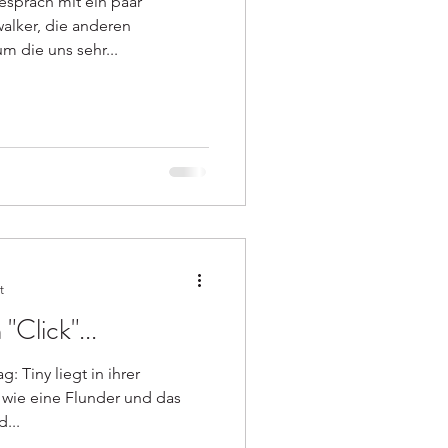
espräch mit ein paar
alker, die anderen
m die uns sehr...
t
Click"...
: Tiny liegt in ihrer
h wie eine Flunder und das
...