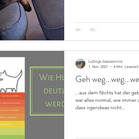
LuDogs Gassiservice
1. Nov. 2021
4 Min. Lesezeit
Geh weg...weg...we
...aus dem Nichts hat der ge
war alles normal, wie immer
dass irgendwas nicht...